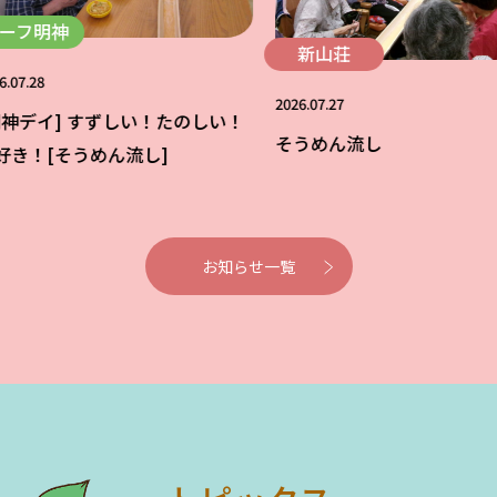
神
新山荘
2026.07.27
イ] すずしい！たのしい！
そうめん流し
[そうめん流し]
お知らせ一覧