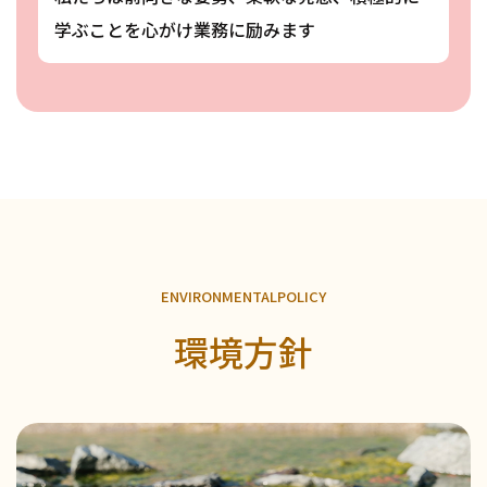
学ぶことを心がけ業務に励みます
E
N
V
I
R
O
N
M
E
N
T
A
L
P
O
L
I
C
Y
環境方針