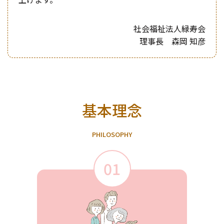
社会福祉法人緑寿会
理事長 森岡 知彦
基本理念
P
H
I
L
O
S
O
P
H
Y
01