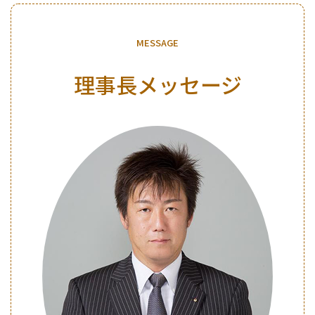
M
E
S
S
A
G
E
理事長メッセージ