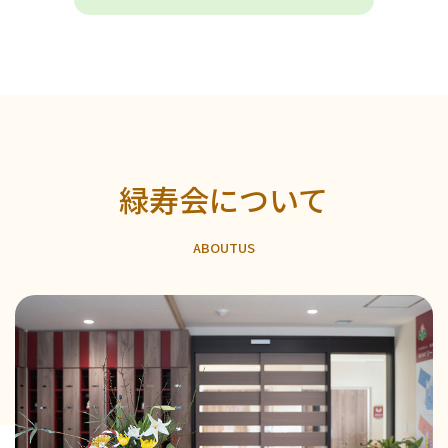
緑寿会について
A
B
O
U
T
U
S