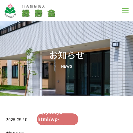
お知らせ
N
E
W
S
:
At
/home/xs712184/ryokuju-
to 
ed
on
kai.jp/public_html/wp-
131
Warning
pro
2025.05.10
y
line
content/themes/society/single.php
"n