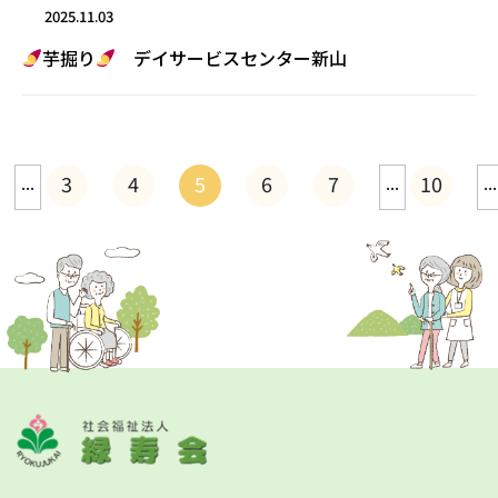
2025.11.03
芋掘り
デイサービスセンター新山
...
3
4
5
6
7
...
10
...