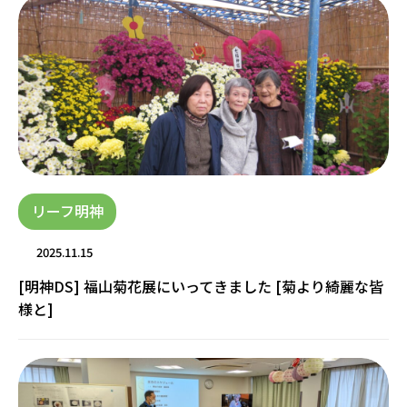
リーフ明神
2025.11.15
[明神DS] 福山菊花展にいってきました [菊より綺麗な皆
様と]