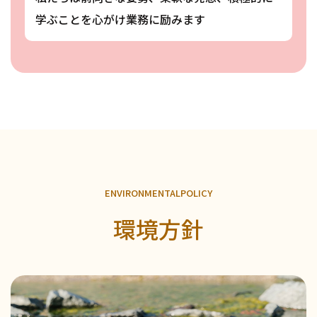
学ぶことを心がけ業務に励みます
E
N
V
I
R
O
N
M
E
N
T
A
L
P
O
L
I
C
Y
環境方針