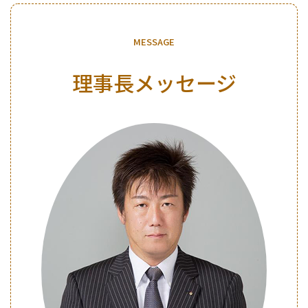
M
E
S
S
A
G
E
理事長メッセージ