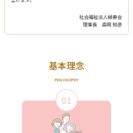
社会福祉法人緑寿会
理事長 森岡 知彦
基本理念
P
H
I
L
O
S
O
P
H
Y
01