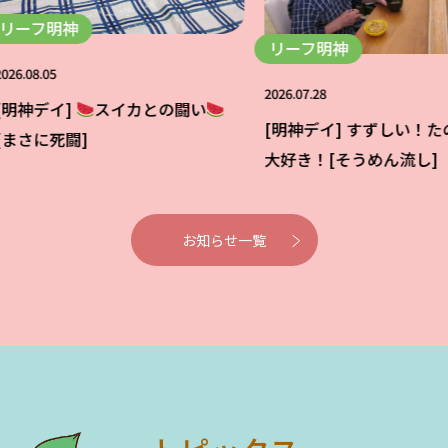
明神
リーフ明神
05
2026.07.28
イ]
スイカとの闘い
[明神デイ] すずしい！たのしい
死闘]
大好き！[そうめん流し]
お知らせ一覧