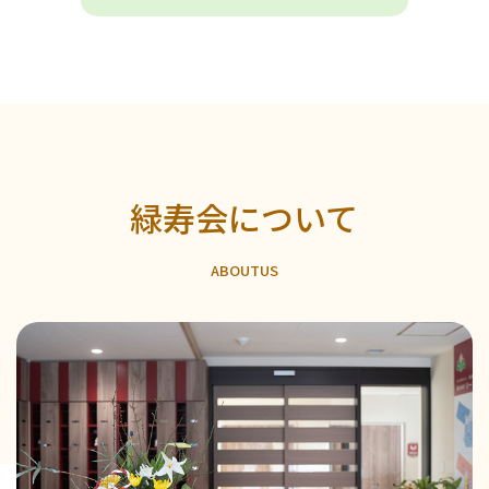
緑寿会について
A
B
O
U
T
U
S